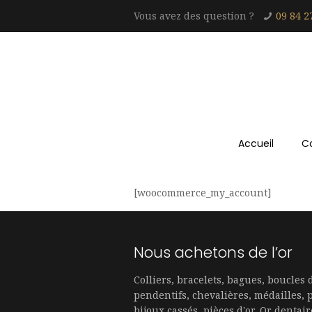
Vous avez des question ?
09 84 2
Accueil
C
[woocommerce_my_account]
Nous achetons de l’or
Colliers, bracelets, bagues, boucles d
pendentifs, chevalières, médailles, 
bijoux cassés, pièces d'or, Or dentair