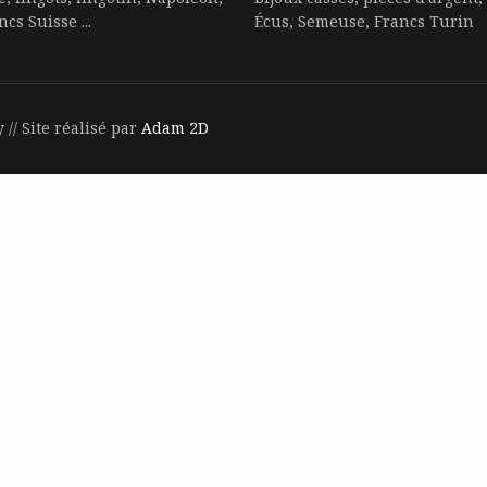
cs Suisse ...
Écus, Semeuse, Francs Turin
// Site réalisé par
Adam 2D