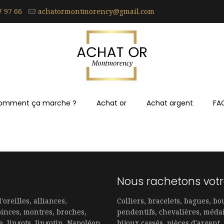
7 97 66
achatormontmorency@gmail.com
omment ça marche ?
Achat or
Achat argent
FA
Nous rachetons votr
'oreilles, alliances,
Colliers, bracelets, bagues, bou
pinces, montres, broches,
pendentifs, chevalières, médai
e, lingots, lingotin, Napoléon,
bijoux cassés, pièces d'argent,