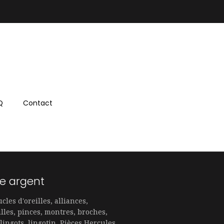
Q
Contact
e argent
cles d'oreilles, alliances,
lles, pinces, montres, broches,
 lingots, lingotin, Pièces Hercules,