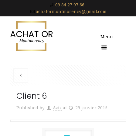
09 84 27 97 66
achatormontmorency@gmail.com
Menu
Client 6
Published by
Aziz
at
29 janvier 2015