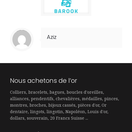
Notice
: Trying to access array offset on value of type null in
/home/rachatorbu/www/wp-content/themes/betheme/includes/content-single.php
on line
203
Aziz
Nous achetons de l’or
Colliers, bracelets, bagues, boucles d'oreilles,
alliances, pendentifs, chevalières, médailles, pinces,
montres, broches, bijoux cassés, pièces d'or, Or
dentaire, lingots, lingotin, Napoléon, Louis d'or,
dollars, souverain, 20 Francs Suisse ...