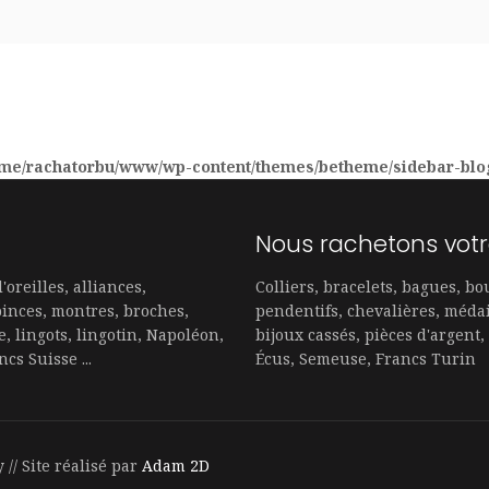
me/rachatorbu/www/wp-content/themes/betheme/sidebar-blo
Nous rachetons votr
'oreilles, alliances,
Colliers, bracelets, bagues, bou
pinces, montres, broches,
pendentifs, chevalières, médai
e, lingots, lingotin, Napoléon,
bijoux cassés, pièces d'argent,
cs Suisse ...
Écus, Semeuse, Francs Turin
// Site réalisé par
Adam 2D