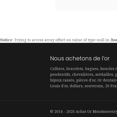
Notice
: Trying to access array offset on value of type null in
/ho
Nous achetons de l’or
Colliers, bracelets, bagues, boucles d
pendentifs, chevalières, médailles, 
bijoux cassés, pièces d'or, Or dentair
Louis d'or, dollars, souverain, 20 Fran
© 2014 - 2020 Achat Or Montmorency 