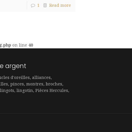
1
Read more
g.php
on line
40
e argent
cles d'oreilles, alliances,
lles, pinces, montres, broches,
 lingots, lingotin, Pièces Hercules,