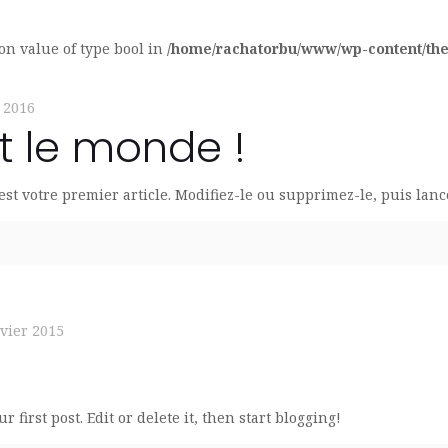
 on value of type bool in
/home/rachatorbu/www/wp-content/th
 2016
t le monde !
t votre premier article. Modifiez-le ou supprimez-le, puis lanc
nvier 2015
first post. Edit or delete it, then start blogging!