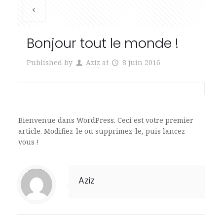
Bonjour tout le monde !
Published by
Aziz
at
8 juin 2016
Bienvenue dans WordPress. Ceci est votre premier
article. Modifiez-le ou supprimez-le, puis lancez-
vous !
Notice
: Trying to access array offset on value of type null in
/home/rachatorbu/www/wp-content/themes/betheme/includes/content-single.php
on line
203
Aziz